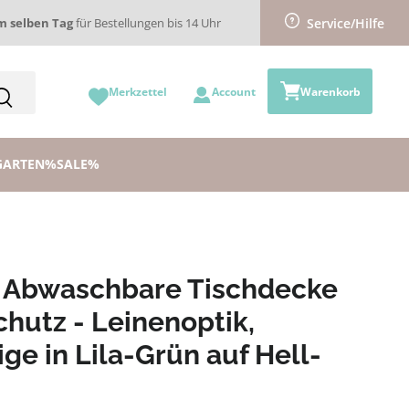
m selben Tag
für Bestellungen bis 14 Uhr
Service/Hilfe
Merkzettel
Account
Warenkorb
GARTEN
%SALE%
Abwaschbare Tischdecke
chutz - Leinenoptik,
ge in Lila-Grün auf Hell-