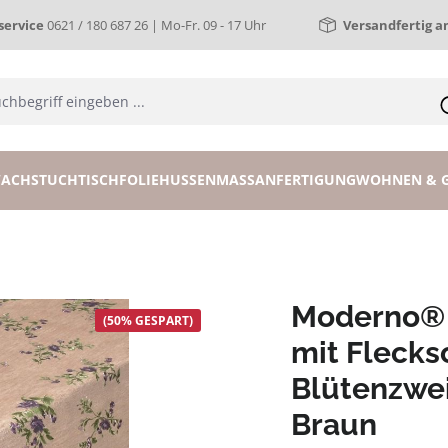
ervice
0621 / 180 687 26 | Mo-Fr. 09 - 17 Uhr
Versandfertig a
ACHSTUCH
TISCHFOLIE
HUSSEN
MASSANFERTIGUNG
WOHNEN & 
Moderno® 
(50% GESPART)
mit Flecks
Blütenzwei
Braun