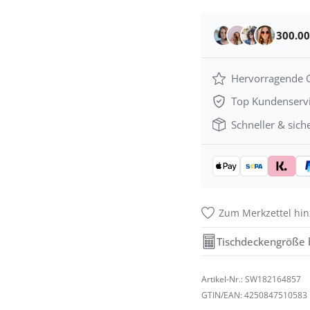
300.0
Hervorragende Q
Top Kundenserv
Schneller & sich
Zum Merkzettel hi
Tischdeckengröße
Artikel-Nr.:
SW182164857
GTIN/EAN:
4250847510583