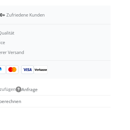
00+
Zufriedene Kunden
ualität
ice
erer Versand
nzufügen
Anfrage
 berechnen