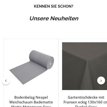
KENNEN SIE SCHON?
Unsere Neuheiten
Produktgalerie überspringen
Bodenbelag Neapel
Gartentischdecke mit
Weichschaum Badematte
Fransen eckig 130x160 c
Matte Meterware Grau
Dunkel-Grau