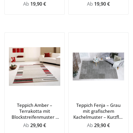
Regulärer Preis:
Regulärer Preis:
Ab
19,90 €
Ab
19,90 €
Teppich Amber –
Teppich Fenja – Grau
Terrakotta mit
mit grafischem
Blockstreifenmuster –
Kachelmuster – Kurzflor
Kurzflor – pflegeleicht &
– pflegeleicht & modern
Regulärer Preis:
Regulärer Preis:
Ab
29,90 €
Ab
29,90 €
modern