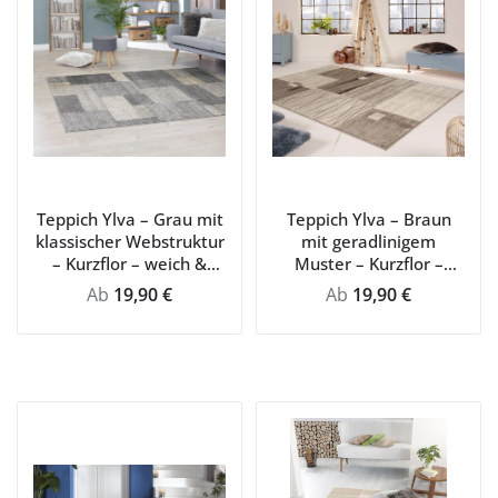
Teppich Ylva – Grau mit
Teppich Ylva – Braun
klassischer Webstruktur
mit geradlinigem
– Kurzflor – weich &
Muster – Kurzflor –
pflegeleicht für Zuhause
modern & pflegeleicht
Regulärer Preis:
Regulärer Preis:
Ab
19,90 €
Ab
19,90 €
für Flur & Wohnraum