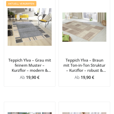
AKTUELL VERGRIFFEN
Teppich Ylva – Grau mit
Teppich Ylva – Braun
feinem Muster –
mit Ton-in-Ton Struktur
Kurzflor – modern &
– Kurzflor – robust &
pflegeleicht für
stilvoll für jeden
Regulärer Preis:
Regulärer Preis:
Ab
19,90 €
Ab
19,90 €
Wohnzimmer
Wohnraum