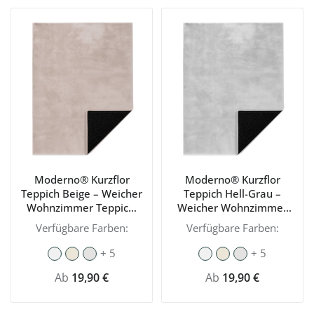
Moderno® Kurzflor
Moderno® Kurzflor
Teppich Beige – Weicher
Teppich Hell-Grau –
Wohnzimmer Teppich,
Weicher Wohnzimmer
modern & waschbar mit
Teppich, modern &
Verfügbare Farben:
Verfügbare Farben:
rutschhemmender
waschbar mit
Rückseite
rutschhemmender
+ 5
+ 5
Rückseite
Regulärer Preis:
Regulärer Preis:
Ab
19,90 €
Ab
19,90 €