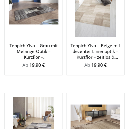
Teppich Ylva – Grau mit
Teppich Ylva – Beige mit
Melange-Optik –
dezenter Linienoptik –
Kurzflor –
Kurzflor – zeitlos &
strapazierfähig & weich
pflegeleicht für jeden
Regulärer Preis:
Regulärer Preis:
Ab
19,90 €
Ab
19,90 €
für Schlafzimmer & Flur
Raum