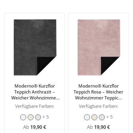
Moderno® Kurzflor
Moderno® Kurzflor
Teppich Anthrazit –
Teppich Rosa – Weicher
Weicher Wohnzimmer
Wohnzimmer Teppich,
Teppich, modern &
modern & waschbar mit
Verfügbare Farben:
Verfügbare Farben:
waschbar mit
rutschhemmender
rutschhemmender
Rückseite
+ 5
+ 5
Rückseite
Regulärer Preis:
Regulärer Preis:
Ab
19,90 €
Ab
19,90 €