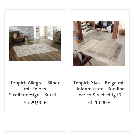
Teppich Allegra – Silber
Teppich Ylva – Beige mit
mit Feines
Linienmuster – Kurzflor
Streifendesign – Kurzflor
– weich & vielseitig für
– pflegeleicht & modern
Wohn- und
Regulärer Preis:
Regulärer Preis:
Ab
29,90 €
Ab
19,90 €
Schlafbereich