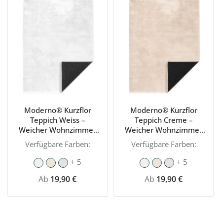
Moderno® Kurzflor
Moderno® Kurzflor
Teppich Weiss –
Teppich Creme –
Weicher Wohnzimmer
Weicher Wohnzimmer
Teppich, modern &
Teppich, modern &
Verfügbare Farben:
Verfügbare Farben:
waschbar mit
waschbar mit
rutschhemmender
rutschhemmender
+ 5
+ 5
Rückseite
Rückseite
Regulärer Preis:
Regulärer Preis:
Ab
19,90 €
Ab
19,90 €