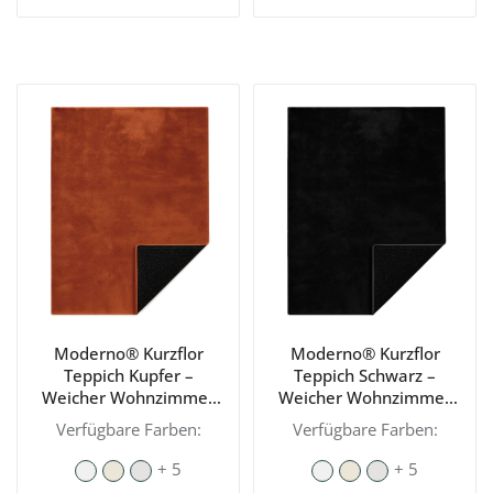
Moderno® Kurzflor
Moderno® Kurzflor
Teppich Kupfer –
Teppich Schwarz –
Weicher Wohnzimmer
Weicher Wohnzimmer
Teppich, modern &
Teppich, modern &
Verfügbare Farben:
Verfügbare Farben:
waschbar mit
waschbar mit
rutschhemmender
rutschhemmender
+ 5
+ 5
Rückseite
Rückseite