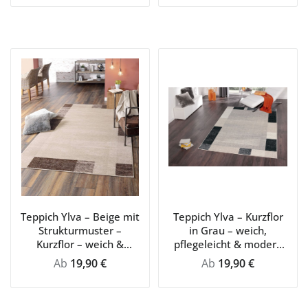
Teppich Ylva – Beige mit
Teppich Ylva – Kurzflor
Strukturmuster –
in Grau – weich,
Kurzflor – weich &
pflegeleicht & modern
pflegeleicht für
für Wohnzimmer
Regulärer Preis:
Regulärer Preis:
Ab
19,90 €
Ab
19,90 €
Wohnzimmer