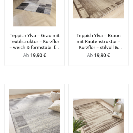
Teppich Ylva – Grau mit
Teppich Ylva – Braun
Textilstruktur – Kurzflor
mit Rautenstruktur –
– weich & formstabil für
Kurzflor – stilvoll &
Wohn- und
strapazierfähig für
Regulärer Preis:
Regulärer Preis:
Ab
19,90 €
Ab
19,90 €
Schlafzimmer
Wohnzimmer