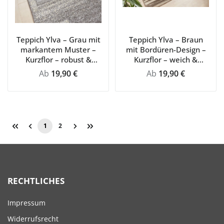
Teppich Ylva – Grau mit
Teppich Ylva – Braun
markantem Muster –
mit Bordüren-Design –
Kurzflor – robust &
Kurzflor – weich &
pflegeleicht für
klassisch für
Regulärer Preis:
Regulärer Preis:
Ab
19,90 €
Ab
19,90 €
moderne Wohnräume
Wohnzimmer & Flur
1
2
Seite
Seite
RECHTLICHES
Impressum
Widerrufsrecht