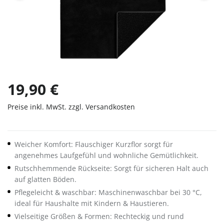
19,90 €
Preise inkl. MwSt. zzgl. Versandkosten
Weicher Komfort: Flauschiger Kurzflor sorgt für
angenehmes Laufgefühl und wohnliche Gemütlichkeit.
Rutschhemmende Rückseite: Sorgt für sicheren Halt auch
auf glatten Böden.
Pflegeleicht & waschbar: Maschinenwaschbar bei 30 °C,
ideal für Haushalte mit Kindern & Haustieren.
Vielseitige Größen & Formen: Rechteckig und rund