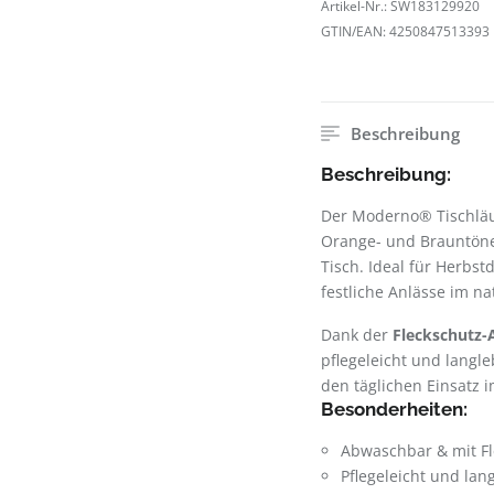
Artikel-Nr.:
SW183129920
GTIN/EAN:
4250847513393
Beschreibung
Beschreibung:
Der Moderno® Tischlä
Orange- und Brauntönen
Tisch. Ideal für Herbs
festliche Anlässe im nat
Dank der
Fleckschutz-
pflegeleicht und langle
den täglichen Einsatz 
Besonderheiten:
Abwaschbar & mit F
Pflegeleicht und lan