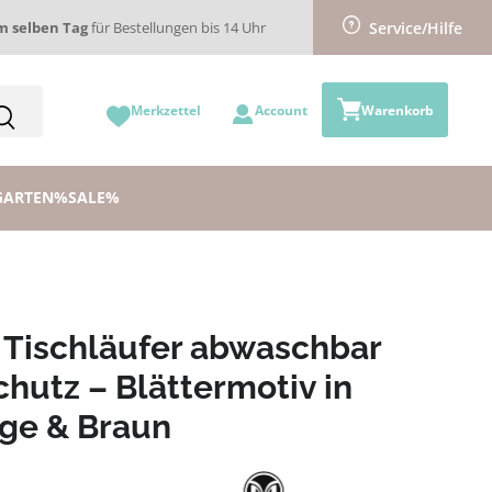
m selben Tag
für Bestellungen bis 14 Uhr
Service/Hilfe
Merkzettel
Account
Warenkorb
GARTEN
%SALE%
Tischläufer abwaschbar
chutz – Blättermotiv in
ge & Braun