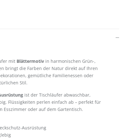
ufer mit
Blättermotiv
in harmonischen Grün-,
 bringt die Farben der Natur direkt auf Ihren
tdekorationen, gemütliche Familienessen oder
ürlichen Stil.
Ausrüstung
ist der Tischläufer abwaschbar,
big. Flüssigkeiten perlen einfach ab – perfekt für
im Esszimmer oder auf dem Gartentisch.
leckschutz-Ausrüstung
glebig