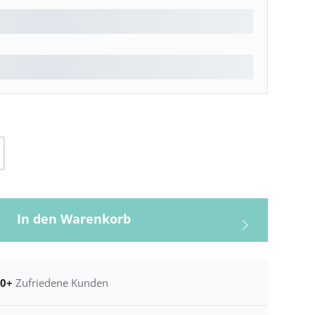
l: Gib den gewünschten Wert ein oder be
In den Warenkorb
00+
Zufriedene Kunden