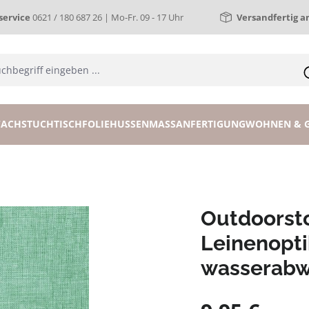
ervice
0621 / 180 687 26 | Mo-Fr. 09 - 17 Uhr
Versandfertig a
ACHSTUCH
TISCHFOLIE
HUSSEN
MASSANFERTIGUNG
WOHNEN & 
Outdoorsto
Leinenopti
wasserabw