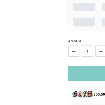
ANZAHL
Produkt Anzah
300.0