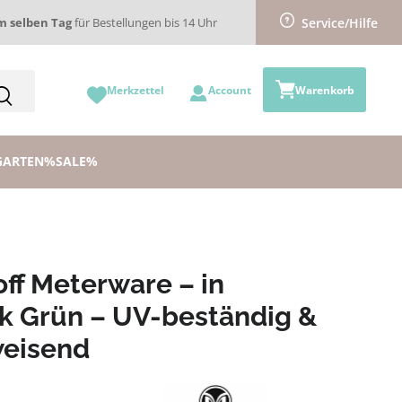
m selben Tag
für Bestellungen bis 14 Uhr
Service/Hilfe
Merkzettel
Account
Warenkorb
GARTEN
%SALE%
ff Meterware – in
k Grün – UV-beständig &
eisend