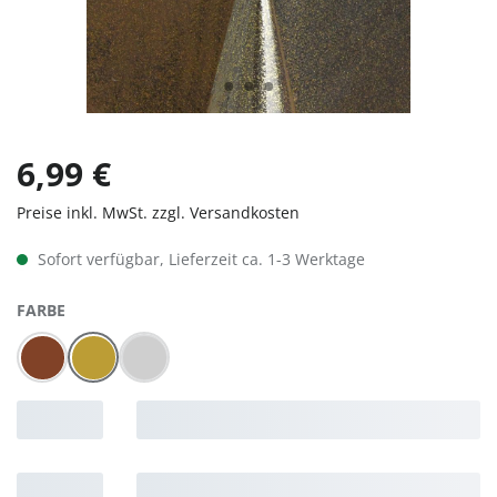
6,99 €
Preise inkl. MwSt. zzgl. Versandkosten
Sofort verfügbar, Lieferzeit ca. 1-3 Werktage
AUSWÄHLEN
FARBE
Kupfer
Gold
Silber
(Diese Option ist zurzeit nicht verfügbar.)