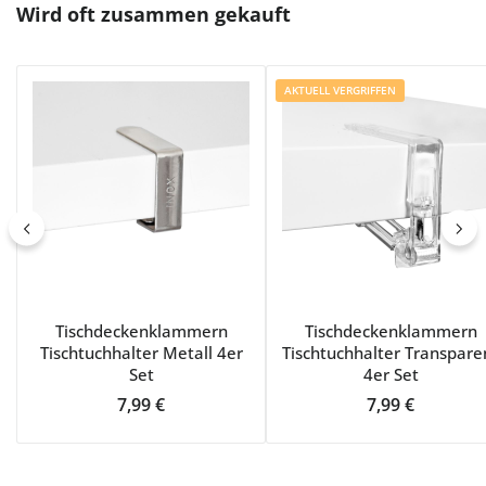
Produktgalerie überspringen
Wird oft zusammen gekauft
AKTUELL VERGRIFFEN
Tischdeckenklammern
Tischdeckenklammern
Tischtuchhalter Metall 4er
Tischtuchhalter Transpare
Set
4er Set
Regulärer Preis:
Regulärer Prei
7,99 €
7,99 €