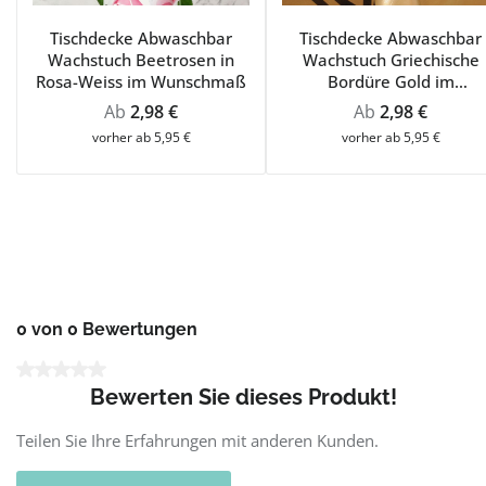
Tischdecke Abwaschbar
Tischdecke Abwaschbar
Wachstuch Beetrosen in
Wachstuch Griechische
Rosa-Weiss im Wunschmaß
Bordüre Gold im
Wunschmaß
Regulärer Preis:
Regulärer Preis:
Ab
2,98 €
Ab
2,98 €
vorher ab 5,95 €
vorher ab 5,95 €
0 von 0 Bewertungen
Durchschnittliche Bewertung von 0 von 5 Sternen
Bewerten Sie dieses Produkt!
Teilen Sie Ihre Erfahrungen mit anderen Kunden.