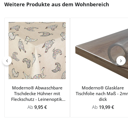
Produktgalerie überspringen
Weitere Produkte aus dem Wohnbereich
Moderno® Abwaschbare
Moderno® Glasklare
Tischdecke Hühner mit
Tischfolie nach Maß - 2m
Fleckschutz - Leinenoptik,
dick
Beige mit bunten Hühnern
Regulärer Preis:
Regulärer Preis:
Ab
9,95 €
Ab
19,99 €