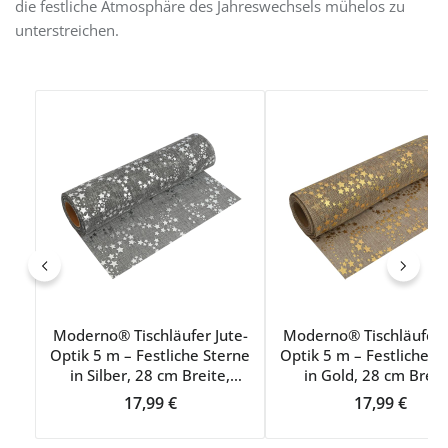
die festliche Atmosphäre des Jahreswechsels mühelos zu
unterstreichen.
Produktgalerie überspringen
Moderno® Tischläufer Jute-
Moderno® Tischläufer J
Optik 5 m – Festliche Sterne
Optik 5 m – Festliche S
in Silber, 28 cm Breite,
in Gold, 28 cm Breit
Weihnachtsdeko, Silvester,
Weihnachtsdeko, Silves
Regulärer Preis:
Regulärer Pr
17,99 €
17,99 €
Tischband für Feiern &
Tischband für Feiern
Events
Events