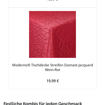
Moderno® Tischdecke Streifen Damast-Jacquard
Wein-Rot
Regulärer Preis:
19,99 €
Festliche Kombis für jeden Geschmack