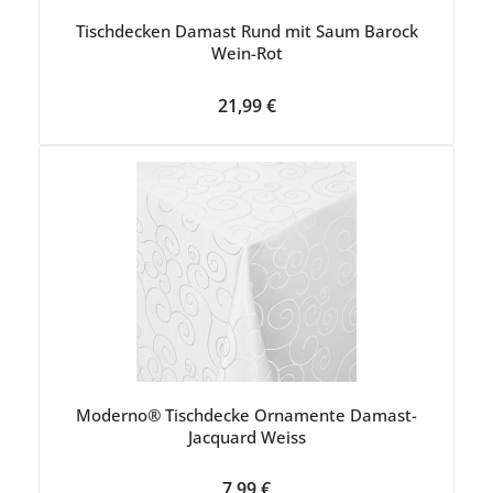
Tischdecken Damast Rund mit Saum Barock
Wein-Rot
Regulärer Preis:
21,99 €
Moderno® Tischdecke Ornamente Damast-
Jacquard Weiss
Regulärer Preis:
7,99 €