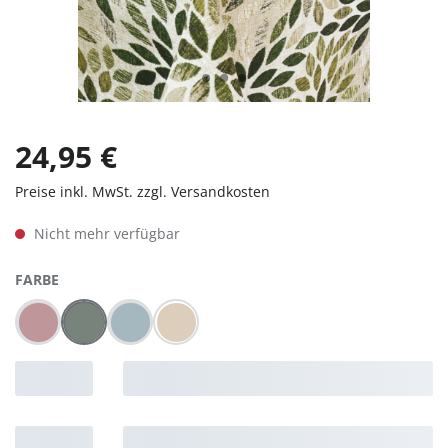
24,95 €
Preise inkl. MwSt. zzgl. Versandkosten
Nicht mehr verfügbar
AUSWÄHLEN
FARBE
Wein-Rot
Grün
Blau
Beige
(Diese Option ist zurzeit nicht verfügbar.)
(Diese Option ist zurzeit nicht verfügbar.)
(Diese Option ist zurzeit nicht verfügbar.)