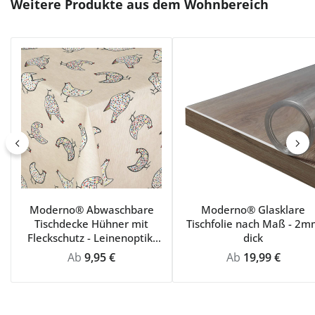
Produktgalerie überspringen
Weitere Produkte aus dem Wohnbereich
Moderno® Abwaschbare
Moderno® Glasklare
Tischdecke Hühner mit
Tischfolie nach Maß - 2m
Fleckschutz - Leinenoptik,
dick
Beige mit bunten Hühnern
Regulärer Preis:
Regulärer Preis:
Ab
9,95 €
Ab
19,99 €