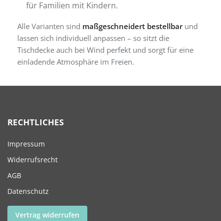
für Familien mit Kindern.
Alle Varianten sind
maßgeschneidert bestellbar
und
lassen sich individuell anpassen – so sitzt die
Tischdecke auch bei Wind perfekt und sorgt für eine
einladende Atmosphäre im Freien.
RECHTLICHES
Impressum
Widerrufsrecht
AGB
Datenschutz
Vertrag widerrufen